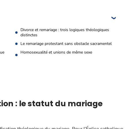
Divorce et remariage : trois logiques théologiques
distinctes
Le remariage protestant sans obstacle sacramentel
que
Homosexualité et unions de même sexe
on : le statut du mariage
fication théologique du mariage. Pour l’Église catholique