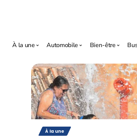
À la une
Automobile
Bien-être
Bus
À la une