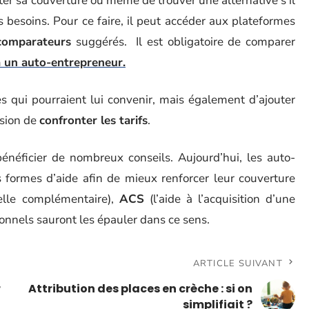
er sa couverture ou même de trouver une alternative s’il
 besoins. Pour ce faire, il peut accéder aux plateformes
 comparateurs
suggérés. Il est obligatoire de comparer
à un auto-entrepreneur.
ies qui pourraient lui convenir, mais également d’ajouter
asion de
confronter les tarifs
.
 bénéficier de nombreux conseils. Aujourd’hui, les auto-
 formes d’aide afin de mieux renforcer leur couverture
elle complémentaire),
ACS
(l’aide à l’acquisition d’une
onnels sauront les épauler dans ce sens.
ARTICLE SUIVANT
r
Attribution des places en crèche : si on
simplifiait ?