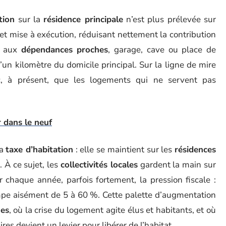
tion
sur la
résidence principale
n’est plus prélevée sur
 et mise à exécution, réduisant nettement la contribution
nd aux
dépendances proches
, garage, cave ou place de
’un kilomètre du domicile principal. Sur la ligne de mire
nc, à présent, que les logements qui ne servent pas
r dans le neuf
la
taxe d’habitation
: elle se maintient sur les
résidences
. À ce sujet, les
collectivités locales
gardent la main sur
er chaque année, parfois fortement, la pression fiscale :
mpe aisément de 5 à 60 %. Cette palette d’augmentation
ues
, où la crise du logement agite élus et habitants, et où
es devient un levier pour libérer de l’habitat.