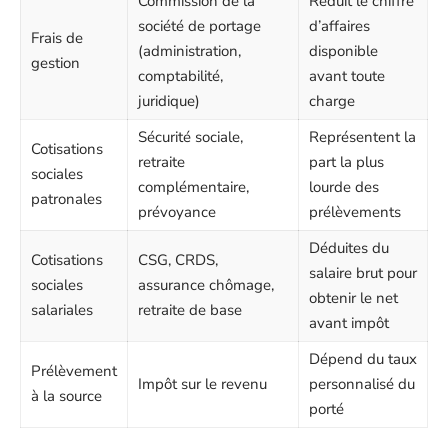
Commission de la
Réduit le chiffre
société de portage
d’affaires
Frais de
(administration,
disponible
gestion
comptabilité,
avant toute
juridique)
charge
Sécurité sociale,
Représentent la
Cotisations
retraite
part la plus
sociales
complémentaire,
lourde des
patronales
prévoyance
prélèvements
Déduites du
Cotisations
CSG, CRDS,
salaire brut pour
sociales
assurance chômage,
obtenir le net
salariales
retraite de base
avant impôt
Dépend du taux
Prélèvement
Impôt sur le revenu
personnalisé du
à la source
porté