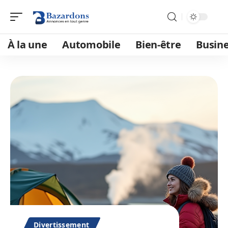
À la une
Automobile
Bien-être
Busin
Divertissement