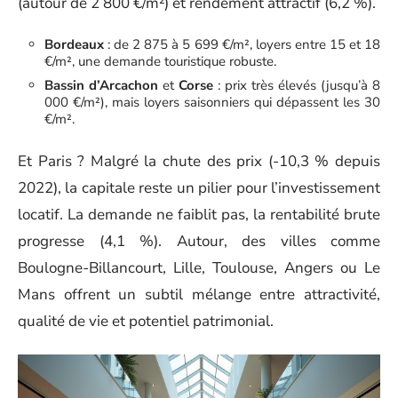
(autour de 2 800 €/m²) et rendement attractif (6,2 %).
Bordeaux
: de 2 875 à 5 699 €/m², loyers entre 15 et 18
€/m², une demande touristique robuste.
Bassin d’Arcachon
et
Corse
: prix très élevés (jusqu’à 8
000 €/m²), mais loyers saisonniers qui dépassent les 30
€/m².
Et Paris ? Malgré la chute des prix (-10,3 % depuis
2022), la capitale reste un pilier pour l’investissement
locatif. La demande ne faiblit pas, la rentabilité brute
progresse (4,1 %). Autour, des villes comme
Boulogne-Billancourt, Lille, Toulouse, Angers ou Le
Mans offrent un subtil mélange entre attractivité,
qualité de vie et potentiel patrimonial.